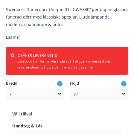
Swedoors ”Innerdörr Unique 01L GWA330” ger dig en glasad,
fanerad dörr med klassiska speglar. Ljuddämpande,
modern, spännande & tidlös
Läs mer
OSÄKER LEVERANSTID
Swedoor har för närvarande svårt att ge klarbesked om
leveranstiden på utvalda innerdörrar. Läs mer
Bredd
Höjd
7
20
Välj tillval
Handtag & Lås