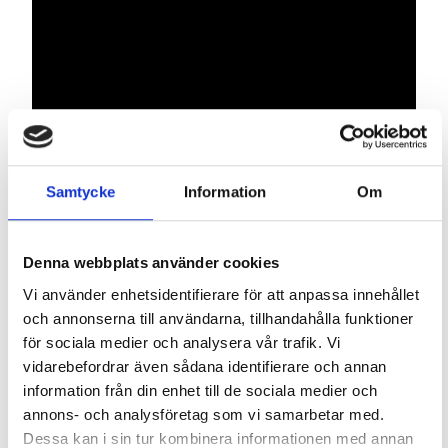
Samtycke
Information
Om
Denna webbplats använder cookies
Mått innerdörrar
Vi använder enhetsidentifierare för att anpassa innehållet
och annonserna till användarna, tillhandahålla funktioner
för sociala medier och analysera vår trafik. Vi
Måttet du väljer vid beställning är
modulmått
(BxH) och
vidarebefordrar även sådana identifierare och annan
anges i decimeter (dm), det avser bredden/höjden på
information från din enhet till de sociala medier och
"hålet" där enheten kommer att placeras.
annons- och analysföretag som vi samarbetar med.
Dessa kan i sin tur kombinera informationen med annan