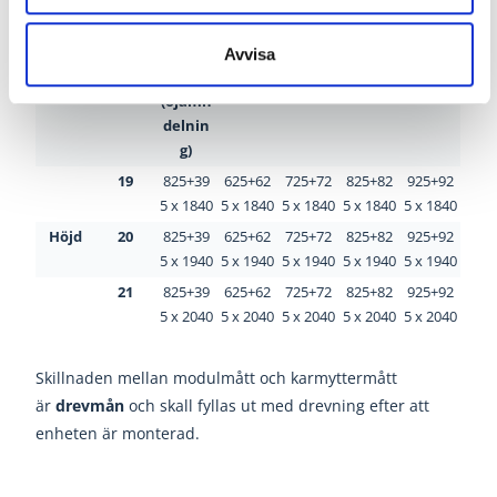
Pardör
Bredd
r
Avvisa
13
13,3
15,3
17,3
19,3
(ojämn
delnin
g)
19
825+39
625+62
725+72
825+82
925+92
5 x 1840
5 x 1840
5 x 1840
5 x 1840
5 x 1840
Höjd
20
825+39
625+62
725+72
825+82
925+92
5 x 1940
5 x 1940
5 x 1940
5 x 1940
5 x 1940
21
825+39
625+62
725+72
825+82
925+92
5 x 2040
5 x 2040
5 x 2040
5 x 2040
5 x 2040
Skillnaden mellan modulmått och karmyttermått
är
drevmån
och skall fyllas ut med drevning efter att
enheten är monterad.