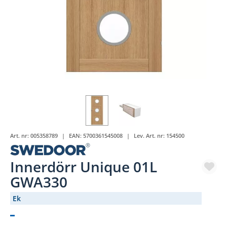
Art. nr:
005358789
EAN:
5700361545008
Lev. Art. nr:
154500
Innerdörr Unique 01L
GWA330
Ek
(1196-)