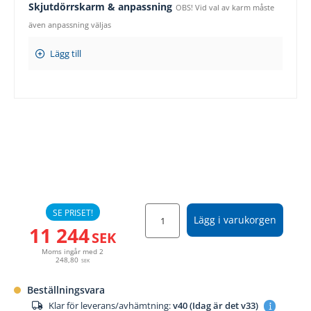
Skjutdörrskarm & anpassning
OBS! Vid val av karm måste
även anpassning väljas
Lägg till
SE PRISET!
Lägg i varukorgen
11 244
SEK
Moms ingår med
2
248,80
SEK
Beställningsvara
Klar för leverans/avhämtning:
v40 (Idag är det v33)