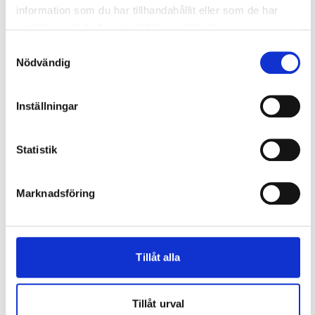
Karmytterbredden
på dörren är
modulbredden
-
information som du har tillhandahållit eller som de har
(minus)
10 mm
.
samlat in när du har använt deras tjänster.
Karmytterhöjden
på dörren är
modulhöjden
- (minus)
Samtyckesval
10 mm.
Nödvändig
Dörrbladsmått (själva dörren)
Inställningar
Enkeldö
Bredd
rr
Statistik
7
8
9
10
19
625 x
725 x
825 x
925 x
1840
1840
1840
1840
Marknadsföring
Höjd
20
625 x
725 x
825 x
925 x
1940
1940
1940
1940
21
625 x
725 x
825 x
925 x
Tillåt alla
2040
2040
2040
2040
Tillåt urval