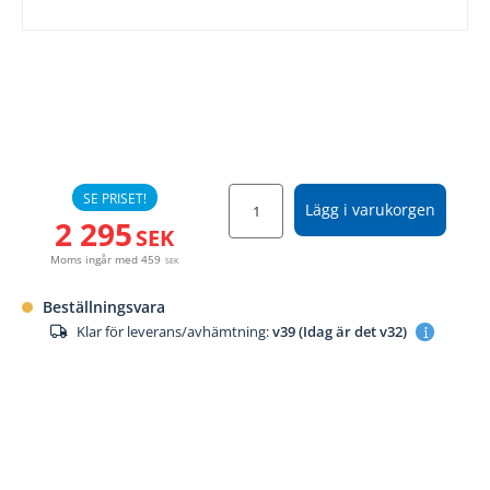
SE PRISET!
Lägg i varukorgen
2 295
SEK
Moms ingår med
459
SEK
Beställningsvara
Klar för leverans/avhämtning:
v39 (Idag är det v32)