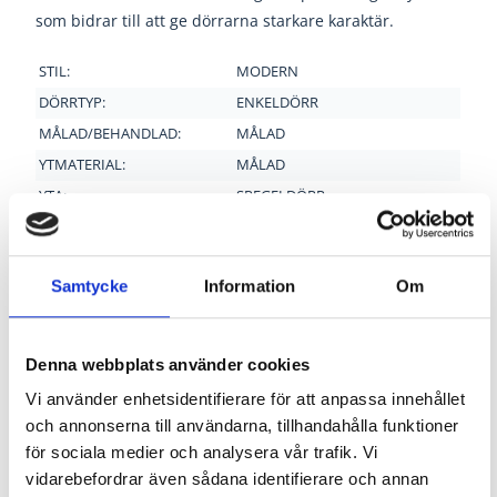
som bidrar till att ge dörrarna starkare karaktär.
STIL:
MODERN
DÖRRTYP:
ENKELDÖRR
MÅLAD/BEHANDLAD:
MÅLAD
YTMATERIAL:
MÅLAD
YTA:
SPEGELDÖRR,
SPÅRFRÄST/DEKOR
MILJÖ:
70% PEFC
GARANTI:
5 ÅRS PRODUKTGARANTI
Samtycke
Information
Om
Denna webbplats använder cookies
Vi använder enhetsidentifierare för att anpassa innehållet
och annonserna till användarna, tillhandahålla funktioner
för sociala medier och analysera vår trafik. Vi
vidarebefordrar även sådana identifierare och annan