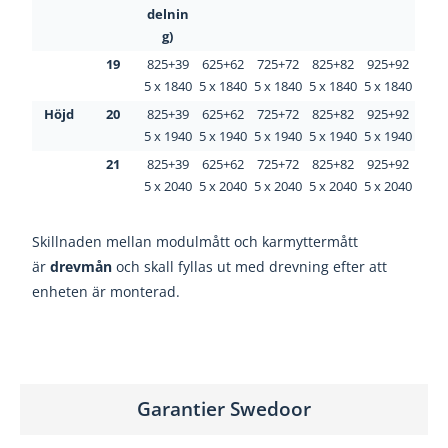
delnin
g)
19
825+39
625+62
725+72
825+82
925+92
5 x 1840
5 x 1840
5 x 1840
5 x 1840
5 x 1840
Höjd
20
825+39
625+62
725+72
825+82
925+92
5 x 1940
5 x 1940
5 x 1940
5 x 1940
5 x 1940
21
825+39
625+62
725+72
825+82
925+92
5 x 2040
5 x 2040
5 x 2040
5 x 2040
5 x 2040
Skillnaden mellan modulmått och karmyttermått
är
drevmån
och skall fyllas ut med drevning efter att
enheten är monterad.
Garantier Swedoor