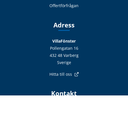
Offertförfrågan
Adress
VillaFönster
Pollengatan 16
432 48 Varberg
Sverige
Hitta till oss
Kontakt
info@villafonster.se
0771 - 690 690
Vardagar 7-17