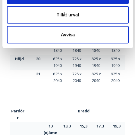
Dörrbladsmått (själva dörren)
Tillåt urval
Enkeldö
Bredd
rr
Avvisa
7
8
9
10
19
625 x
725 x
825 x
925 x
1840
1840
1840
1840
Höjd
20
625 x
725 x
825 x
925 x
1940
1940
1940
1940
21
625 x
725 x
825 x
925 x
2040
2040
2040
2040
Pardör
Bredd
r
13
13,3
15,3
17,3
19,3
(ojämn