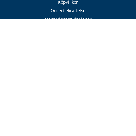
Köpvillkor
Orderbekräftelse
Monteringsanvisningar
Ritningar
Garantier
Eftermarknad / Reklamation
Betalning
Visselblåsning
Cookies
Integritetspolicy
Tjänster
Avtalskund - Byggare
Läs / Beställ katalog
Sök hantverkare