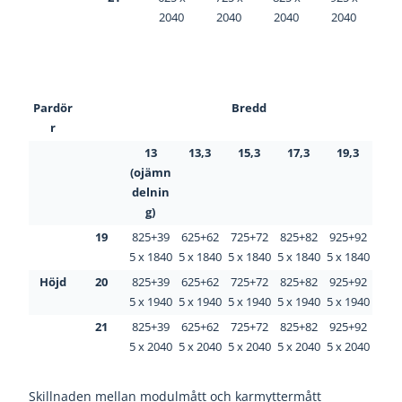
2040
2040
2040
2040
Pardör
Bredd
r
13
13,3
15,3
17,3
19,3
(ojämn
delnin
g)
19
825+39
625+62
725+72
825+82
925+92
5 x 1840
5 x 1840
5 x 1840
5 x 1840
5 x 1840
Höjd
20
825+39
625+62
725+72
825+82
925+92
5 x 1940
5 x 1940
5 x 1940
5 x 1940
5 x 1940
21
825+39
625+62
725+72
825+82
925+92
5 x 2040
5 x 2040
5 x 2040
5 x 2040
5 x 2040
Skillnaden mellan modulmått och karmyttermått