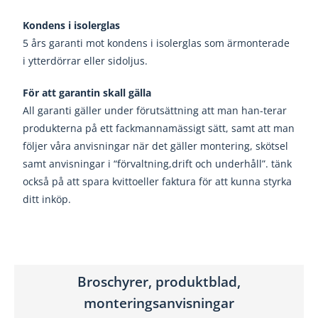
Kondens i isolerglas
5 års garanti mot kondens i isolerglas som är
monterade
i ytterdörrar eller sidoljus.
För att garantin skall gälla
All garanti gäller under förutsättning att man han-
terar
produkterna på ett fackmannamässigt sätt,
samt att man
följer våra anvisningar när det gäller
montering, skötsel
samt anvisningar i “förvaltning,
drift och underhåll”. t
änk
också på att spara kvitto
eller faktura för att kunna styrka
ditt inköp.
Broschyrer, produktblad,
monteringsanvisningar