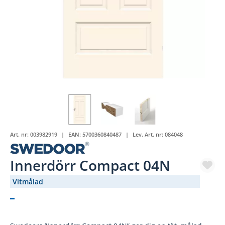
Art. nr:
003982919
EAN:
5700360840487
Lev. Art. nr:
084048
Innerdörr Compact 04N
Vitmålad
(1054-)