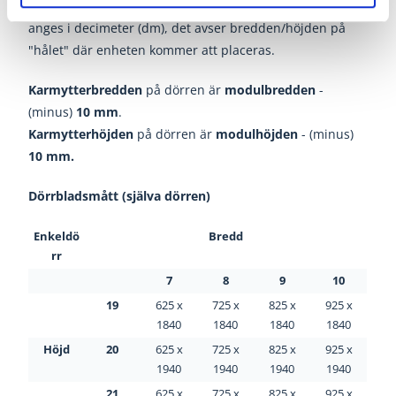
Måttet du väljer vid beställning är
modulmått
(BxH) och
anges i decimeter (dm), det avser bredden/höjden på
"hålet" där enheten kommer att placeras.
Karmytterbredden
på dörren är
modulbredden
-
(minus)
10 mm
.
Karmytterhöjden
på dörren är
modulhöjden
- (minus)
10 mm.
Dörrbladsmått (själva dörren)
Enkeldö
Bredd
rr
7
8
9
10
19
625 x
725 x
825 x
925 x
1840
1840
1840
1840
Höjd
20
625 x
725 x
825 x
925 x
1940
1940
1940
1940
21
625 x
725 x
825 x
925 x