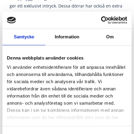
ger ett exklusivt intryck. Dessa dörrar har också en extra
slitstark yta som är lätt att rengöra. Alla dörrar i denna
serie erbjuds även som skjutdörrar.
KLASSISKA DESIGNTRADITIONER
Samtycke
Information
Om
Compact är en formpressad dörr som bygger på
klassiska designtraditioner. Dörren har en massiv
konstruktion som bidrar till att ge dörren en
Denna webbplats använder cookies
ljuddämpande effekt. Compact finns med olika spegelar,
Vi använder enhetsidentifierare för att anpassa innehållet
glas, som enkel dörr, pardörr eller skjutdörr.
och annonserna till användarna, tillhandahålla funktioner
för sociala medier och analysera vår trafik. Vi
STIL:
KLASSISK
vidarebefordrar även sådana identifierare och annan
DÖRRTYP:
ENKELDÖRR
information från din enhet till de sociala medier och
MÅLAD/BEHANDLAD:
MÅLAD
annons- och analysföretag som vi samarbetar med.
Dessa kan i sin tur kombinera informationen med annan
YTMATERIAL:
MÅLAD
information som du har tillhandahållit eller som de har
YTA:
FORMPRESSAD
samlat in när du har använt deras tjänster.
MILJÖ:
70% PEFC
Samtyckesval