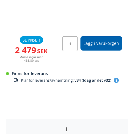
SE PRISET!
Lägg i varukorgen
2 479
SEK
Moms ingår med
495,80
SEK
Finns för leverans
Klar för leverans/avhämtning:
v34 (Idag är det v32)