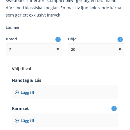
Swedoors ”Innerdörr Compact 04N” ger dig en tät, målad
dörr med klassiska speglar. En massiv ljudisolerande kärna
som ger ett exklusivt intryck
Läs mer
Bredd
Höjd
7
20
Välj tillval
Handtag & Lås
Lägg till
Karmset
Lägg till