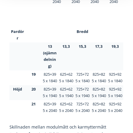
2040
2040
2040
2040
Pardör
Bredd
r
13
13,3
15,3
17,3
19,3
(ojämn
delnin
g)
19
825+39
625+62
725+72
825+82
925+92
5 x 1840
5 x 1840
5 x 1840
5 x 1840
5 x 1840
Höjd
20
825+39
625+62
725+72
825+82
925+92
5 x 1940
5 x 1940
5 x 1940
5 x 1940
5 x 1940
21
825+39
625+62
725+72
825+82
925+92
5 x 2040
5 x 2040
5 x 2040
5 x 2040
5 x 2040
Skillnaden mellan modulmått och karmyttermått