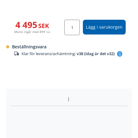
4 495
SEK
Lägg i varukorgen
Moms ingår med
899
SEK
Beställningsvara
Klar för leverans/avhämtning:
v38 (Idag är det v32)