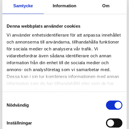
Samtycke
Information
Om
Färg:
Vitmålad NCS S0502-Y
Glansvärde:
35
Denna webbplats använder cookies
Låskista:
Ingår med nyckel
Vi använder enhetsidentifierare för att anpassa innehållet
Gångjärn:
Snap-in
och annonserna till användarna, tillhandahålla funktioner
Dörrtjocklek:
40mm
för sociala medier och analysera vår trafik. Vi
Glas::
4 mm härdat klarglas
vidarebefordrar även sådana identifierare och annan
information från din enhet till de sociala medier och
Hängning (höger/vänster) behöver inte bestämmas i
annons- och analysföretag som vi samarbetar med.
förväg eftersom insticksgångjärnen är symmetriska och
Dessa kan i sin tur kombinera informationen med annan
du kan vända låskolven med ett enkelt handgrepp.
information som du har tillhandahållit eller som de har
samlat in när du har använt deras tjänster.
Samtyckesval
Nödvändig
Mått innerdörrar
Inställningar
Måttet du väljer vid beställning är
modulmått
(BxH) och