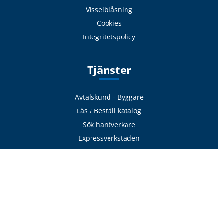
Visselblåsning
Cookies
Integritetspolicy
Tjänster
Avtalskund - Byggare
Läs / Beställ katalog
Sök hantverkare
Expressverkstaden
Frakt & Logistik
Avhämtning
Delbetalning
Offertförfrågan