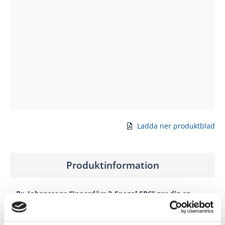
Ladda ner produktblad
Produktinformation
Br. Johanssons ”Innerdörr 3-Spegel SP6” ger dig en
glasad, målad dörr med klassiska speglar. Genom lätta
konstruktionen blir dörren prisvärd