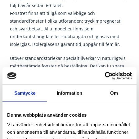
följd av år sedan 60-talet.
Fönstret finns att tillgå som valvbåge och
standardfönster i olika utföranden: tryckimpregnerat
och svartbetsat. Alla modeller finns som
underkantshängda eller sidohängda och glasas med
isolerglas. Isolerglasens garantitid uppgår till fem år..
Utöver standardstorlekar specialtillverkar vi naturligtvis
måttbestämda fönster på beställning. Det kan ju spara
mycket arbete att få ett fönster som stämmer mot det
gamla – ta kontakt med oss för besked om leveranstid
och prisuppgift.
Samtycke
Information
Om
Prestandadeklaration för Getingefönstret
Denna webbplats använder cookies
Produkttyp:
Fönster avsedda för stall och ladugårdsbyggnader i
Vi använder enhetsidentifierare för att anpassa innehållet
och annonserna till användarna, tillhandahålla funktioner
enlighet med den harmoniserade