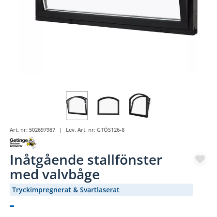
Art. nr:
502697987
Lev. Art. nr:
GTÖS126-8
Inåtgående stallfönster
med valvbåge
Tryckimpregnerat & Svartlaserat
(2761-506)