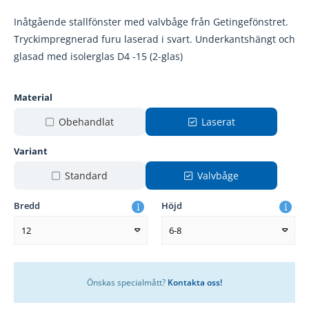
Inåtgående stallfönster med valvbåge från Getingefönstret.
Tryckimpregnerad furu laserad i svart. Underkantshängt och
glasad med isolerglas D4 -15 (2-glas)
Material
Obehandlat
Laserat
Variant
Standard
Valvbåge
Bredd
Höjd
12
6-8
Önskas specialmått?
Kontakta oss!