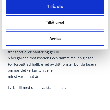
Underhåll och skötsel Getingefönstret
Tillåt alla
Våra fönster är tillverkade i impregnerad norrlandsfur,
och laserade med aqua lasyr XS5600.
Tillåt urval
Svart eller impregneringsgrön.
Samtliga fönster är glasade med isolerglas D4-15 (2-
Avvisa
glas).
Om rutan inte utsätts för onormala påfrestningar under
transport eller hantering ger vi
5 års garanti mot kondens och damm mellan glasen.
För förbättrad hållbarhet av ditt fönster bör du lasera
om när det verkar torrt eller
minst vartannat år.
Lycka till med dina nya stallfönster.