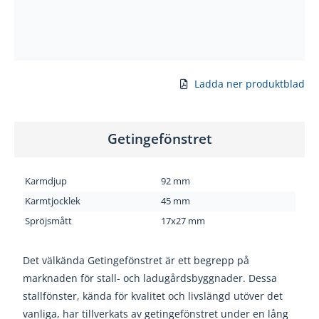
Ladda ner produktblad
Getingefönstret
Karmdjup
92 mm
Karmtjocklek
45 mm
Spröjsmått
17x27 mm
Det välkända Getingefönstret är ett begrepp på
marknaden för stall- och ladugårdsbyggnader. Dessa
stallfönster, kända för kvalitet och livslängd utöver det
vanliga, har tillverkats av getingefönstret under en lång