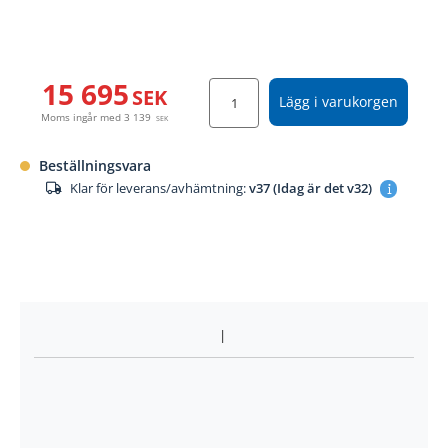
15 695
SEK
Lägg i varukorgen
Moms ingår med
3 139
SEK
Beställningsvara
Klar för leverans/avhämtning:
v37 (Idag är det v32)