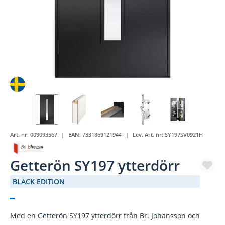
Art. nr:
009093567
EAN:
7331869121944
Lev. Art. nr:
SY197SV0921H
Getterön SY197 ytterdörr
BLACK EDITION
(3694-93)
Med en Getterön SY197 ytterdörr från Br. Johansson och