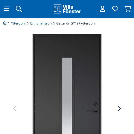
Ytterdörr
Br. Johansson
Getterön SY197 ytterdörr