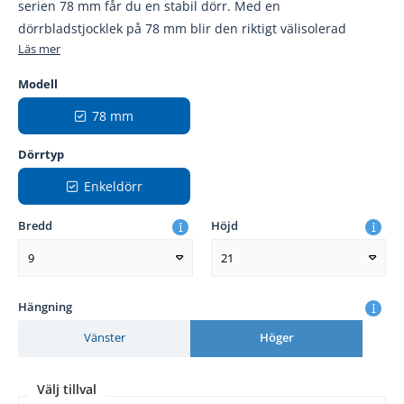
serien 78 mm får du en stabil dörr. Med en
dörrbladstjocklek på 78 mm blir den riktigt välisolerad
Läs mer
Modell
78 mm
Dörrtyp
Enkeldörr
Bredd
Höjd
9
21
Hängning
Vänster
Höger
Välj tillval