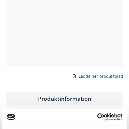
Ladda ner produktblad
Produktinformation
Med en Getterön SY197 ytterdörr från Br. Johansson
och serien 78 mm får du en stabil dörr. Med en
dörrbladstjocklek på 78 mm blir den riktigt välisolerad