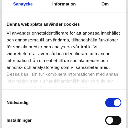
Samtycke
Information
Om
Klarglas
Ytskiva: HDF
Denna webbplats använder cookies
Dörrblad: 78 mm
Vi använder enhetsidentifierare för att anpassa innehållet
Karmdjup: 105 mm
och annonserna till användarna, tillhandahålla funktioner
Låskista: Assa 2500
för sociala medier och analysera vår trafik. Vi
U-ärde: 0,89
vidarebefordrar även sådana identifierare och annan
Dörrbroms medföljer (För att garanti ska gälla,
information från din enhet till de sociala medier och
måste medlevererad dörrbroms vara monterad
annons- och analysföretag som vi samarbetar med.
enligt medsänd monteringsanvisning)
Dessa kan i sin tur kombinera informationen med annan
information som du har tillhandahållit eller som de har
samlat in när du har använt deras tjänster.
Samtyckesval
Nödvändig
Modulmått VillaDörren ytterdörrar
Inställningar
Modulmått
(BxH) anges i decimeter (dm) & avser