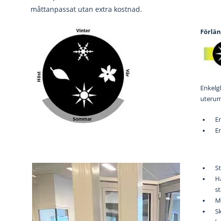
måttanpassat utan extra kostnad.
Förlä
Enkelgl
uterum 
En
En
St
Hä
s
M
Sk