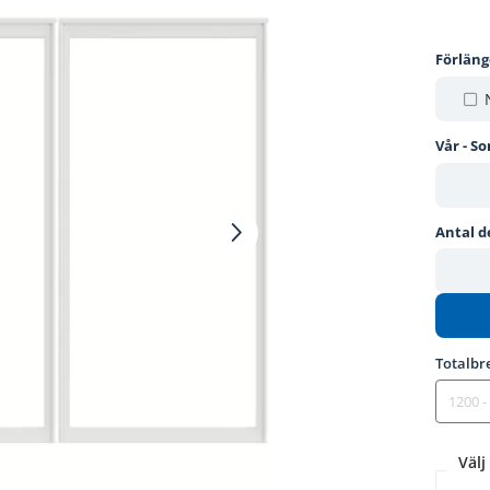
Förlän
Vår - S
Antal d
Totalbr
Välj 