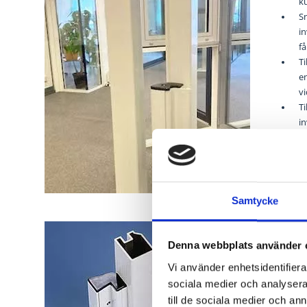
k
S
i
få
Ti
en
vi
Ti
i
Ti
Ti
S
Samtycke
Denna webbplats använder 
Vi använder enhetsidentifierar
sociala medier och analysera 
till de sociala medier och a