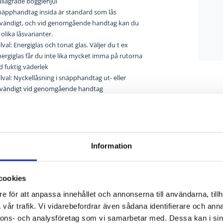
ullagrade boggiehjul
näpphandtag insida är standard som lås
nvändigt, och vid genomgående handtag kan du
 olika låsvarianter.
llval: Energiglas och tonat glas. Väljer du t ex
ergiglas får du inte lika mycket imma på rutorna
d fuktig väderlek
llval: Nyckellåsning i snäpphandtag ut- eller
nvändigt vid genomgående handtag
llval: ISEO hakregellås
llval: Vädringsfönster i fast parti
tandardkulör RAL 9010
Information
cookies
e för att anpassa innehållet och annonserna till användarna, tillh
vår trafik. Vi vidarebefordrar även sådana identifierare och anna
nnons- och analysföretag som vi samarbetar med. Dessa kan i sin