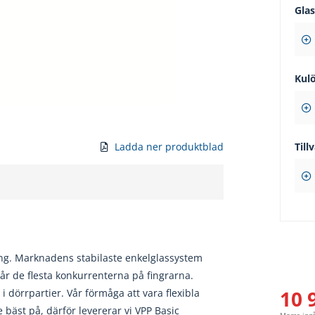
Gla
Kul
Ladda ner produktblad
Tillv
ng. Marknadens stabilaste enkelglassystem
år de flesta konkurrenterna på fingrarna.
10 
 dörrpartier. Vår förmåga att vara flexibla
bäst på, därför levererar vi VPP Basic
Moms ing