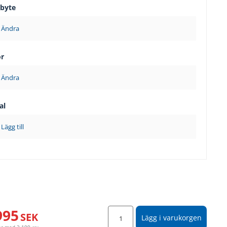
sbyte
Ändra
ör
Ändra
al
Lägg till
995
SEK
Lägg i varukorgen
år med
2 199