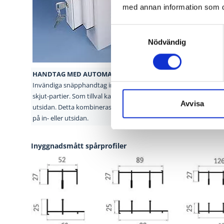
med annan information som du 
Samtyckesval
Nödvändig
HANDTAG MED AUTOMATISK
SNÄPPLÅSNING
KULLA
Invändiga snäpphandtag ingår
som standard på VPP:s
Skjutp
skjut-
partier. Som tillval kan man
även få handtag på
kullag
Avvisa
utsidan.
Detta kombineras vanligen
med nyckellåsning
boggieh
på in- eller
utsidan.
Inyggnadsmått spårprofiler