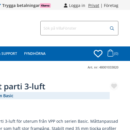
Trygga betalningar
Logga in
Privat
|
Företag
& SUPPORT
FYNDHÖRNA
(0)
Art. nr:
48001033820
 parti 3-luft
m Basic
(1890-365)
rti 3-luft för uterum från VPP och serien Basic. Måttanpassad
er som haft stor framgång. Stabilt med 35 mm tjocka profiler