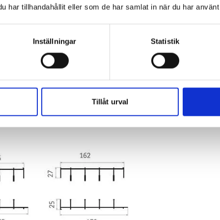
har tillhandahållit eller som de har samlat in när du har använt 
Inställningar
Statistik
GRADE HJUL
artierna är försedda med
rostfria, ställbara
rade
hjul. Dessutom tillverkas alla
skjutdörrar med
Tillåt urval
jul.