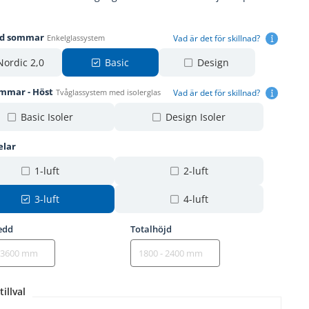
gd sommar
Vad är det för skillnad?
Enkelglassystem
Nordic 2,0
Basic
Design
ommar - Höst
Vad är det för skillnad?
Tvåglassystem med isolerglas
Basic Isoler
Design Isoler
elar
1-luft
2-luft
3-luft
4-luft
edd
Totalhöjd
tillval