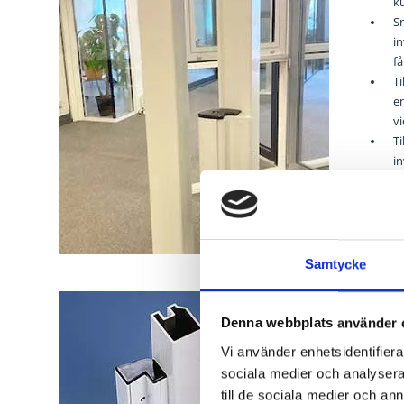
k
S
i
få
Ti
en
vi
Ti
i
Ti
Ti
S
Samtycke
Denna webbplats använder 
Vi använder enhetsidentifierar
sociala medier och analysera 
till de sociala medier och a