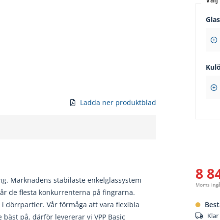
Gla
Kul
Ladda ner produktblad
8 8
ng. Marknadens stabilaste enkelglassystem
Moms ing
år de flesta konkurrenterna på fingrarna.
 dörrpartier. Vår förmåga att vara flexibla
Best
Klar
bäst på, därför levererar vi VPP Basic