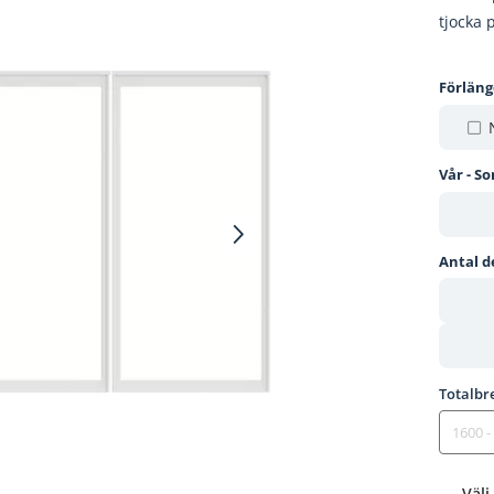
tjocka p
Förlän
Vår - S
Antal d
Totalbr
Välj 