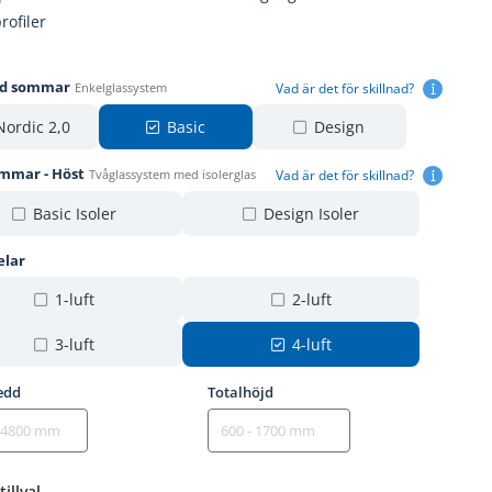
rofiler
gd sommar
Vad är det för skillnad?
Enkelglassystem
Nordic 2,0
Basic
Design
ommar - Höst
Vad är det för skillnad?
Tvåglassystem med isolerglas
Basic Isoler
Design Isoler
elar
1-luft
2-luft
3-luft
4-luft
edd
Totalhöjd
tillval