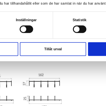
har tillhandahållit eller som de har samlat in när du har använt 
Inställningar
Statistik
GRADE HJUL
artierna är försedda med
rostfria, ställbara
rade
hjul. Dessutom tillverkas alla
skjutdörrar med
Tillåt urval
jul.