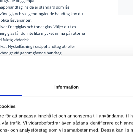
ullagrade boggiehjul
näpphandtag insida är standard som lås
nvändigt, och vid genomgående handtag kan du
 olika låsvarianter.
llval: Energiglas och tonat glas. Väljer du t ex
ergiglas får du inte lika mycket imma på rutorna
d fuktig väderlek
llval: Nyckellåsning i snäpphandtag ut- eller
nvändigt vid genomgående handtag
llval: ISEO hakregellås
llval: Vädringsfönster i fast parti
tandardkulör RAL 9010
Information
cookies
e för att anpassa innehållet och annonserna till användarna, tillh
vår trafik. Vi vidarebefordrar även sådana identifierare och anna
nnons- och analysföretag som vi samarbetar med. Dessa kan i sin