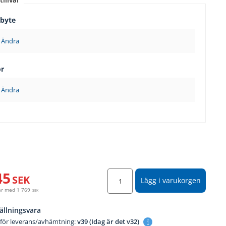
sbyte
Ändra
ör
Ändra
45
SEK
Lägg i varukorgen
år med
1 769
SEK
ällningsvara
 för leverans/avhämtning:
v39 (Idag är det v32)