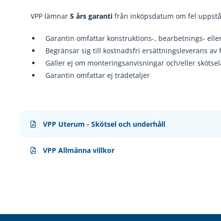
VPP lämnar
5 års garanti
från inköpsdatum om fel uppstå
Garanti
n omfattar konstruktions
-, bearbetnings
- elle
Begränsar sig till kostnadsfri ersättningsleverans av 
Gäller ej om monteringsanvisningar och/eller skötse
Garantin omfattar ej trädetaljer
VPP Uterum - Skötsel och underhåll
VPP Allmänna villkor