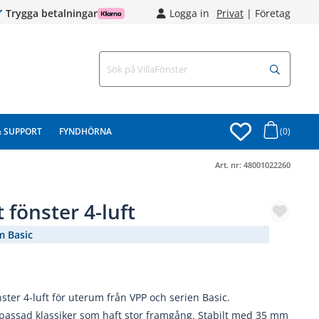
Trygga betalningar
Logga in
Privat
|
Företag
& SUPPORT
FYNDHÖRNA
(0)
Art. nr:
48001022260
t fönster 4-luft
m Basic
(1887-365)
nster 4-luft för uterum från VPP och serien Basic.
passad klassiker som haft stor framgång. Stabilt med 35 mm