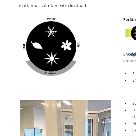
måttanpassat utan extra kostnad.
Förlä
Enkelgl
uterum 
En
En
St
Hä
s
M
Sk