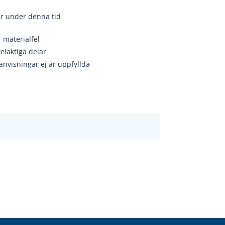
r under denna tid
r materialfel
felaktiga delar
lanvisningar ej
är uppfyllda