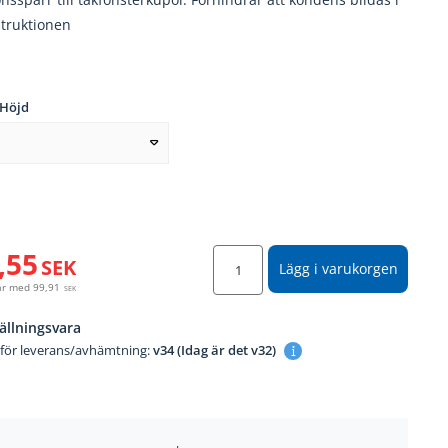
struktionen
 Höjd
,55
SEK
Lägg i varukorgen
år med
99,91
SEK
ällningsvara
 för leverans/avhämtning:
v34 (Idag är det v32)