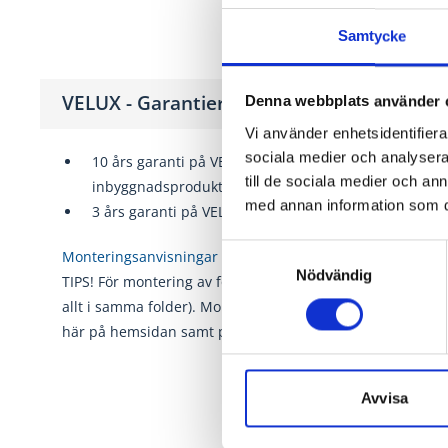
Samtycke
VELUX - Garantier, broschyrer & dokume
Denna webbplats använder 
Vi använder enhetsidentifierar
sociala medier och analysera 
10 års garanti på VELUX takfönster, takljusmoduler, i
till de sociala medier och a
inbyggnadsprodukter
med annan information som du 
3 års garanti på VELUX gardiner och styrsystem
Samtyckesval
Monteringsanvisningar finns på VELUX hemsida, tryck hä
Nödvändig
TIPS! För montering av fönster och intäckningsplåt, läs in
allt i samma folder). Monteringsvideor finns även på resp
här på hemsidan samt på
VELUX youtubekanal
Avvisa