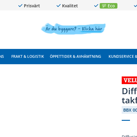
Prisvärt
Kvalitet
Eco
NS
FRAKT & LOGISTIK
ÖPPETTIDER & AVHÄMTNING
KUNDSERVICE 
Dif
tak
BBX 0
Diffusi