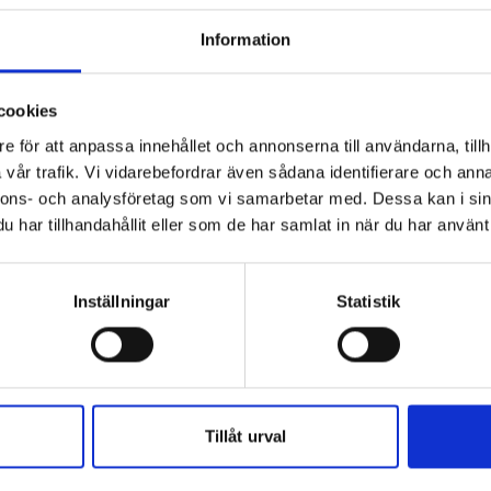
Information
nt mm.
cookies
e för att anpassa innehållet och annonserna till användarna, tillh
vår trafik. Vi vidarebefordrar även sådana identifierare och anna
solerrutor, intäckningsplåtar och
nnons- och analysföretag som vi samarbetar med. Dessa kan i sin
har tillhandahållit eller som de har samlat in när du har använt 
r
Inställningar
Statistik
struktion för intäckningsplåten (då ser du
ektive produktsida för intäckningsplåtarna
Tillåt urval