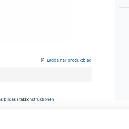
Ladda ner produktblad
ns bildas i takkonstruktionen
anterar en snabb installation och en
säkerhet mot perforering.