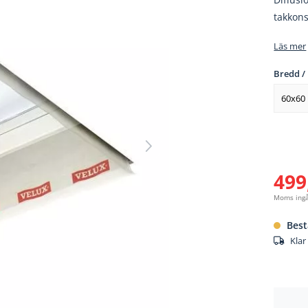
takkon
Läs mer
Bredd /
60x60
499
Moms ing
Best
Klar