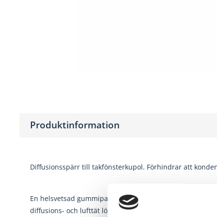
Produktinformation
Diffusionsspärr till takfönsterkupol. Förhindrar att konde
En helsvetsad gummipackning med dubbeltrycktätning gar
diffusions- och lufttät lösning. Förstärkta hörn för extra 