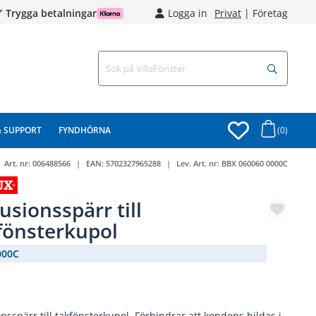
Trygga betalningar
Logga in
Privat
|
Företag
& SUPPORT
FYNDHÖRNA
(0)
Art. nr:
006488566
EAN:
5702327965288
Lev. Art. nr:
BBX 060060 0000C
fusionsspärr till
fönsterkupol
000C
(2491-)
onsspärr till takfönsterkupol. Förhindrar att kondens bildas i