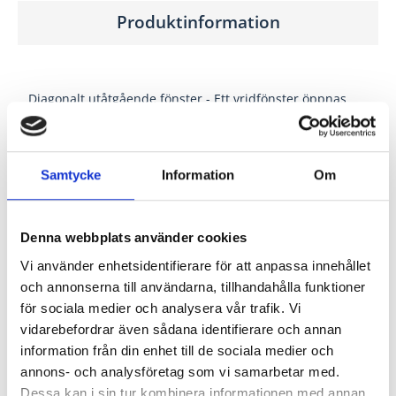
Produktinformation
Diagonalt utåtgående fönster - Ett vridfönster öppnas
utåt, kan vridas 180º, kommer i målat trä. 3-glas energi-
argon, u-värde1,2
Samtycke
Information
Om
Utåtgående öppningsbart.
Denna webbplats använder cookies
Vi använder enhetsidentifierare för att anpassa innehållet
och annonserna till användarna, tillhandahålla funktioner
Villa Original - Fria former
för sociala medier och analysera vår trafik. Vi
vidarebefordrar även sådana identifierare och annan
information från din enhet till de sociala medier och
Stomme
Fingerskarvad
annons- och analysföretag som vi samarbetar med.
kvistfri impregnerad fura
Dessa kan i sin tur kombinera informationen med annan