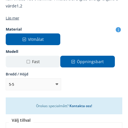
värde1,2
Läs mer
Material
Vitmålat
Modell
Fast
Öppningsbart
Bredd / Höjd
5-5
Önskas specialmått?
Kontakta oss!
Välj tillval