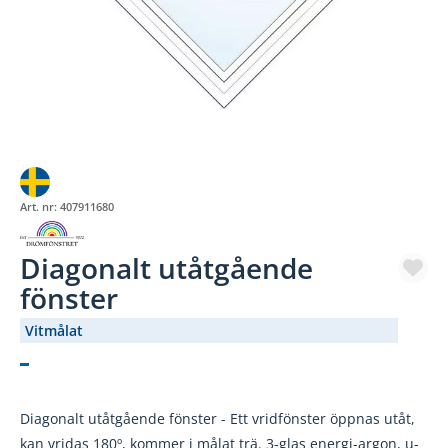
Art. nr:
407911680
Diagonalt utåtgående
fönster
Vitmålat
(2330-588)
Diagonalt utåtgående fönster - Ett vridfönster öppnas utåt,
kan vridas 180º, kommer i målat trä. 3-glas energi-argon, u-