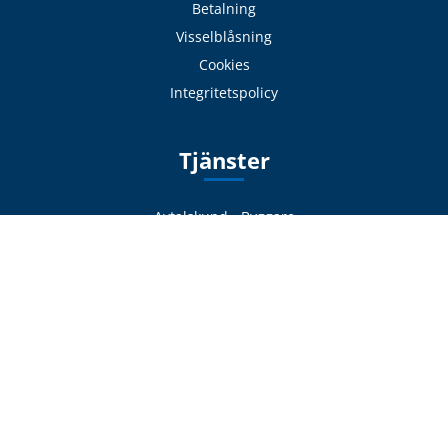
Betalning
Visselblåsning
Cookies
Integritetspolicy
Tjänster
Avtalskund - Byggare
Läs / Beställ katalog
Sök hantverkare
Expressverkstaden
Frakt & Logistik
Avhämtning
Delbetalning
Offertförfrågan