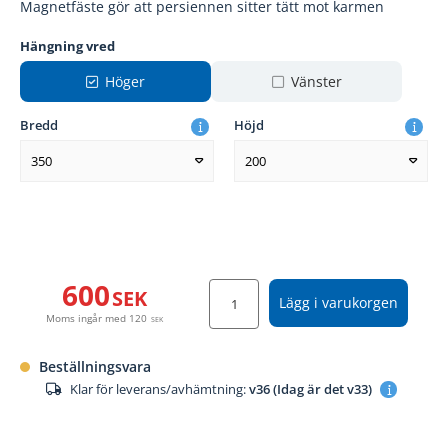
Magnetfäste gör att persiennen sitter tätt mot karmen
Hängning vred
Höger
Vänster
Bredd
Höjd
350
200
600
SEK
Lägg i varukorgen
Moms ingår med
120
SEK
Beställningsvara
Klar för leverans/avhämtning:
v36 (Idag är det v33)