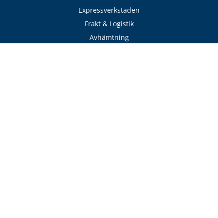
Expressverkstaden
Frakt & Logistik
Avhämtning
Delbetalning
Offertförfrågan
Adress
VillaFönster
Pollengatan 16
432 48 Varberg
Sverige
Hitta till oss
Kontakt