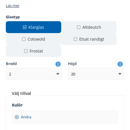
Läs mer
Glastyp
Klarglas
Altdeutch
Cotswold
Etsat randigt
Frostat
Bredd
Höjd
2
20
Välj tillval
Kulör
Ändra