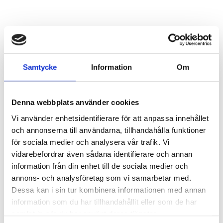
Modulmått Bordörren
Samtycke
Information
Om
Glastyp:
Klart glas
sitter som standard på alla glasade
ytterdörrar
Denna webbplats använder cookies
Modulmått
(BxH) anges i decimeter (dm) & avser
Vi använder enhetsidentifierare för att anpassa innehållet
bredden/höjden på "hålet" där enheten kommer att
och annonserna till användarna, tillhandahålla funktioner
placeras.
för sociala medier och analysera vår trafik. Vi
vidarebefordrar även sådana identifierare och annan
Karmytterbredden
på en Nordan Bor ytterdörr
information från din enhet till de sociala medier och
är
modulbredden
- (minus)
10 mm
. (sidoljus -6 mm)
annons- och analysföretag som vi samarbetar med.
Dessa kan i sin tur kombinera informationen med annan
Karmytterhöjden
på en Nordan Bor ytterdörr är
information som du har tillhandahållit eller som de har
modulhöjden
- (minus)
12 mm
. (överljus -6 mm)
samlat in när du har använt deras tjänster.