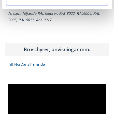
värmeupptagning och blekning av UV-ljus. Med svarta
dörrar menas, kulörer eller brytningar över NCS S8500-
N, samt följande RAL kulörer, RAL 8022, RAL9004, RAL
9005, RAL 9011, RAL 9017.
Broschyrer, anvisningar mm.
Till NorDans hemsida