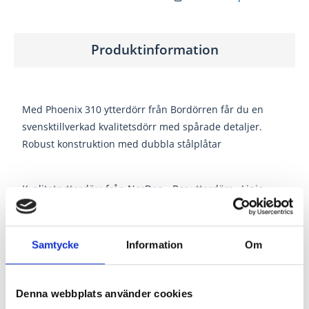
Produktinformation
Med Phoenix 310 ytterdörr från Bordörren får du en
svensktillverkad kvalitetsdörr med spårade detaljer.
Robust konstruktion med dubbla stålplåtar
Kvalitetsytterdörr från NorDan - Bor ytterdörr - Linje.
Svensktillverkad ytterdörrar av robust konstruktion med
dubbla stålplåtar, extra klimatpackning samt kraftig,
56x105 mm, lamell-limmad, fingerskarvad och
Samtycke
Information
Om
vakuumimpregnerad karm. Ytterdörren levereras med
låskista ASSA 2002, utan cylinder och trycke.
Denna webbplats använder cookies
U-värde
0,76