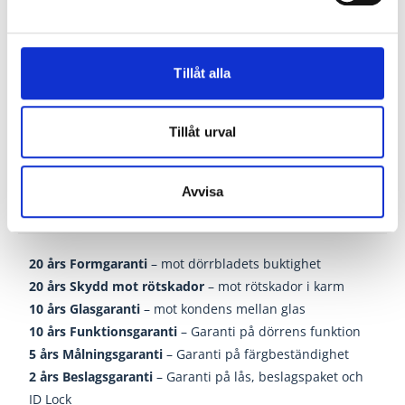
modulhöjden
- (minus)
12 mm
. (överljus -6 mm)
Skillnaden mellan modulmått och karmyttermått
Tillåt alla
är
drevmån
och skall fyllas ut med drevning efter att
enheten är monterad.
Tillåt urval
Avvisa
Garantier Bordörren
20 års Formgaranti
– mot dörrbladets buktighet
20 års Skydd mot rötskador
– mot rötskador i karm
10 års Glasgaranti
– mot kondens mellan glas
10 års Funktionsgaranti
– Garanti på dörrens funktion
5 års Målningsgaranti
– Garanti på färgbeständighet
2 års Beslagsgaranti
– Garanti på lås, beslagspaket och
ID Lock