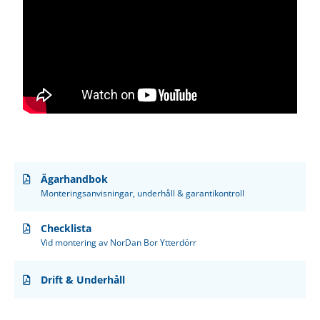
Ägarhandbok
Monteringsanvisningar, underhåll & garantikontroll
Checklista
Vid montering av NorDan Bor Ytterdörr
Drift & Underhåll