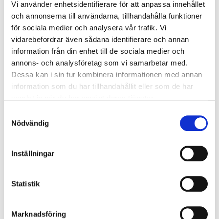
Vi använder enhetsidentifierare för att anpassa innehållet
Ljudreduktion
Rw 30 dB
och annonserna till användarna, tillhandahålla funktioner
för sociala medier och analysera vår trafik. Vi
vidarebefordrar även sådana identifierare och annan
information från din enhet till de sociala medier och
annons- och analysföretag som vi samarbetar med.
Modulmått Bordörren
Dessa kan i sin tur kombinera informationen med annan
information som du har tillhandahållit eller som de har
samlat in när du har använt deras tjänster.
Glastyp:
Klart glas
sitter som standard på alla glasade
Samtyckesval
ytterdörrar
Nödvändig
Modulmått
(BxH) anges i decimeter (dm) & avser
bredden/höjden på "hålet" där enheten kommer att
Inställningar
placeras.
Karmytterbredden
på en Nordan Bor ytterdörr
Statistik
är
modulbredden
- (minus)
10 mm
. (sidoljus -6 mm)
Marknadsföring
Karmytterhöjden
på en Nordan Bor ytterdörr är