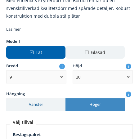
Med Phoenix 310 ytterdörr från Bordörren får du en
svensktillverkad kvalitetsdörr med spårade detaljer. Robust
konstruktion med dubbla stålplåtar
Läs mer
Modell
Tät
Glasad
Bredd
Höjd
9
20
Hängning
Vänster
Höger
Välj tillval
Beslagspaket