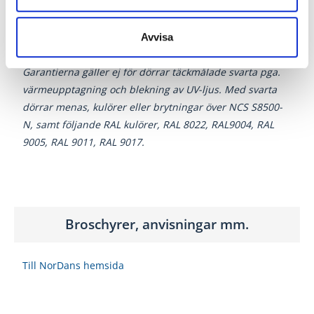
5 års Målningsgaranti
– Garanti på färgbeständighet
2 års Beslagsgaranti
– Garanti på lås, beslagspaket och
Avvisa
ID Lock
Garantierna gäller ej för dörrar täckmålade svarta pga.
värmeupptagning och blekning av UV-ljus. Med svarta
dörrar menas, kulörer eller brytningar över NCS S8500-
N, samt följande RAL kulörer, RAL 8022, RAL9004, RAL
9005, RAL 9011, RAL 9017.
Broschyrer, anvisningar mm.
Till NorDans hemsida