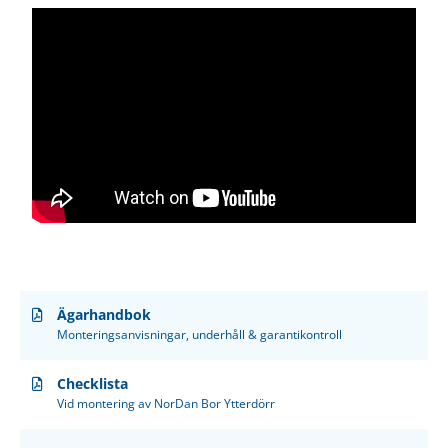
Ägarhandbok
Monteringsanvisningar, underhåll & garantikontroll
Checklista
Vid montering av NorDan Bor Ytterdörr