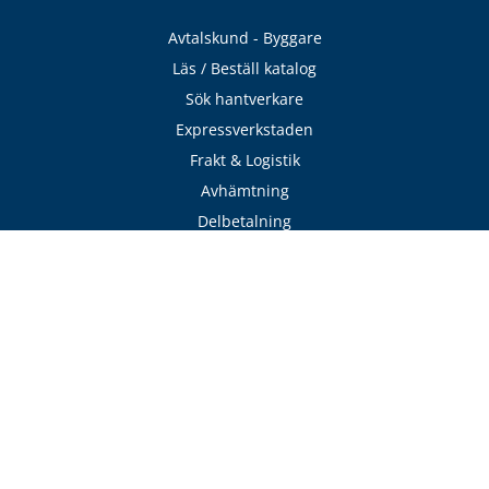
Avtalskund - Byggare
Läs / Beställ katalog
Sök hantverkare
Expressverkstaden
Frakt & Logistik
Avhämtning
Delbetalning
Offertförfrågan
Adress
VillaFönster
Pollengatan 16
432 48 Varberg
Sverige