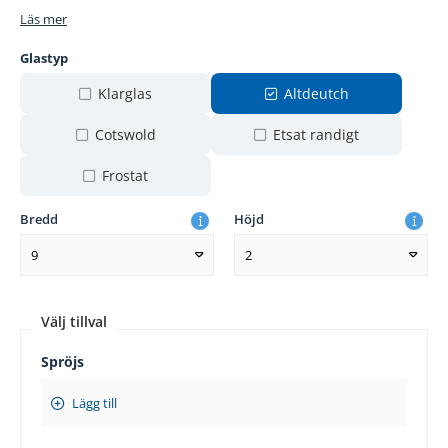
Läs mer
Glastyp
Klarglas
Altdeutch
Cotswold
Etsat randigt
Frostat
Bredd
Höjd
9
2
Välj tillval
Spröjs
Lägg till