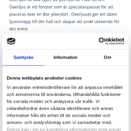
Överljus är ett fönster som är specialanpassat för att
placeras över en Bor-ytterdörr. Överljuset ger ett skönt
ljusinsläpp till din hall och skapar ett unikt utseende för
din entré.
Samtycke
Information
Om
Modulmått Bordörren
Denna webbplats använder cookies
Glastyp:
Klart glas
sitter som standard på alla glasade
ytterdörrar
Vi använder enhetsidentifierare för att anpassa innehållet
och annonserna till användarna, tillhandahålla funktioner
Modulmått
(BxH) anges i decimeter (dm) & avser
för sociala medier och analysera vår trafik. Vi
bredden/höjden på "hålet" där enheten kommer att
vidarebefordrar även sådana identifierare och annan
placeras.
information från din enhet till de sociala medier och
annons- och analysföretag som vi samarbetar med.
Karmytterbredden
på en Nordan Bor ytterdörr
Dessa kan i sin tur kombinera informationen med annan