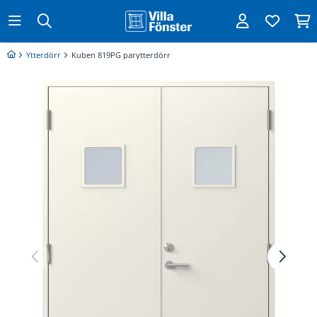
Ytterdörr
Kuben 819PG parytterdörr