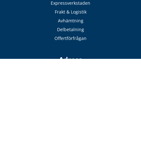
Expressverkstaden
Frakt & Logistik
Avhämtning
Delbetalning
Offertförfrågan
Adress
VillaFönster
Pollengatan 16
432 48 Varberg
Sverige
Hitta till oss
Kontakt