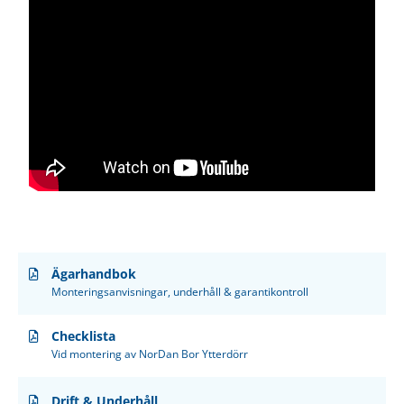
Ägarhandbok
Monteringsanvisningar, underhåll & garantikontroll
Checklista
Vid montering av NorDan Bor Ytterdörr
Drift & Underhåll