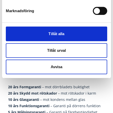
är
modulbredden
- (minus)
10 mm
. (sidoljus -6 mm)
Marknadsföring
Karmytterhöjden
på en Nordan Bor ytterdörr är
modulhöjden
- (minus)
12 mm
. (överljus -6 mm)
Skillnaden mellan modulmått och karmyttermått
Tillåt alla
är
drevmån
och skall fyllas ut med drevning efter att
enheten är monterad.
Tillåt urval
Avvisa
Garantier Bordörren
20 års Formgaranti
– mot dörrbladets buktighet
20 års Skydd mot rötskador
– mot rötskador i karm
10 års Glasgaranti
– mot kondens mellan glas
10 års Funktionsgaranti
– Garanti på dörrens funktion
5 års Målningsgaranti
– Garanti på färgbeständighet