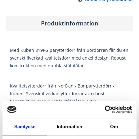
Produktinformation
Med Kuben 819PG parytterdörr från Bordörren får du en
svensktillverkad kvalitetsdörr med enkel design. Robust
konstruktion med dubbla stålplåtar
Kvalitetsytterdörr från NorDan - Bor parytterdörr -
Kuben. Svensktillverkad ytterdörrar av robust
konstruktion med dubbla stålplåtar, extra
klimatpackning samt kraftig, 56x105 mm, lamell-limmad,
fingerskarvad och vakuumimpregnerad karm.
Ytterdörren levereras med låskista ASSA 2002, utan
Samtycke
Information
Om
cylinder och trycke. Handikappvänlig kantregel för enkel