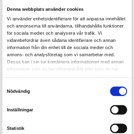
öppning och låsning av det passiva dörrbladet.
Denna webbplats använder cookies
U-värde
0,89
Vi använder enhetsidentifierare för att anpassa innehållet
Ljudreduktion
Rw 30 dB
och annonserna till användarna, tillhandahålla funktioner
för sociala medier och analysera vår trafik. Vi
vidarebefordrar även sådana identifierare och annan
information från din enhet till de sociala medier och
annons- och analysföretag som vi samarbetar med.
Modulmått Bordörren
Dessa kan i sin tur kombinera informationen med annan
information som du har tillhandahållit eller som de har
samlat in när du har använt deras tjänster.
Glastyp:
Klart glas
sitter som standard på alla glasade
Samtyckesval
ytterdörrar
Nödvändig
Modulmått
(BxH) anges i decimeter (dm) & avser
bredden/höjden på "hålet" där enheten kommer att
Inställningar
placeras.
Karmytterbredden
på en Nordan Bor ytterdörr
Statistik