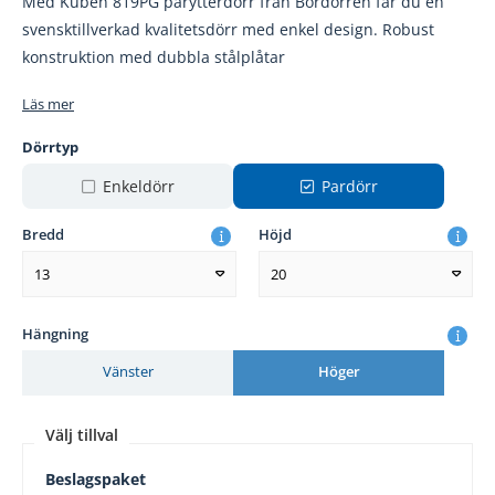
Med Kuben 819PG parytterdörr från Bordörren får du en
svensktillverkad kvalitetsdörr med enkel design. Robust
konstruktion med dubbla stålplåtar
Läs mer
Dörrtyp
Enkeldörr
Pardörr
Bredd
Höjd
13
20
Hängning
Vänster
Höger
Välj tillval
Beslagspaket