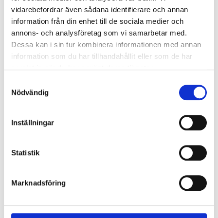
måste medlevererad dörrbroms vara monterad
vidarebefordrar även sådana identifierare och annan
enligt medsänd monteringsanvisning)
information från din enhet till de sociala medier och
annons- och analysföretag som vi samarbetar med.
Dessa kan i sin tur kombinera informationen med annan
information som du har tillhandahållit eller som de har
samlat in när du har använt deras tjänster.
Modulmått VillaDörren ytterdörrar
Samtyckesval
Nödvändig
Modulmått
(BxH) anges i decimeter (dm) & avser
bredden/höjden på "hålet" där enheten kommer att
Inställningar
placeras.
Karmyttermåttet
på ett en VillaDörren ytterdörr
Statistik
är
modulmåttet
- (minus)
15 mm
.
Marknadsföring
Skillnaden mellan modulmått och karmyttermått
är
drevmån
och skall fyllas ut med drevning efter att
enheten är monterad.