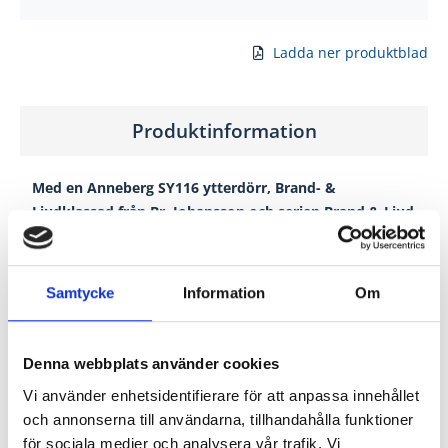
Ladda ner produktblad
Produktinformation
Med en Anneberg SY116 ytterdörr, Brand- &
Ljudklassad från Br. Johansson och serien Brand & Ljud
får du en tålig dörr
Klarglas
Samtycke
Information
Om
Ytskiva: HDF
Dörrblad: 78 mm
Karmdjup: 105 mm
Denna webbplats använder cookies
Låskista: Assa 2500
Vi använder enhetsidentifierare för att anpassa innehållet
U-ärde: 0,89
och annonserna till användarna, tillhandahålla funktioner
Dörrbroms medföljer (För att garanti ska gälla,
för sociala medier och analysera vår trafik. Vi