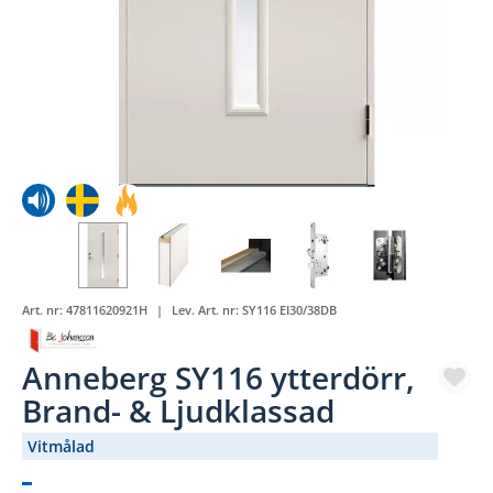
Art. nr:
47811620921H
Lev. Art. nr:
SY116 EI30/38DB
Anneberg SY116 ytterdörr,
Brand- & Ljudklassad
Vitmålad
(3619-93)