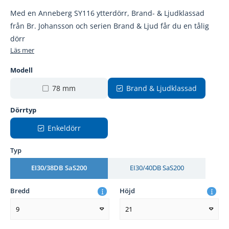
Med en Anneberg SY116 ytterdörr, Brand- & Ljudklassad
från Br. Johansson och serien Brand & Ljud får du en tålig
dörr
Läs mer
Modell
78 mm
Brand & Ljudklassad
Dörrtyp
Enkeldörr
Typ
EI30/38DB SaS200
EI30/40DB SaS200
Bredd
Höjd
9
21