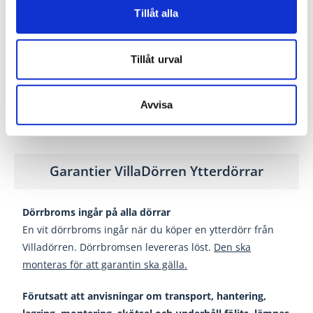
Tillåt alla
Karmskruvshålen
i karmen är ej borrade hela vägen,
detta är ifall du skulle vilja montera dörren med
träskruv. Önskar du att använda karmhylsa vid montage
Tillåt urval
behöver du borra upp hålet hela vägen med ett 14 mm
borr.
Avvisa
Garantier VillaDörren Ytterdörrar
Dörrbroms ingår på alla dörrar
En vit dörrbroms ingår när du köper en ytterdörr från
Villadörren. Dörrbromsen levereras löst.
Den ska
monteras för att garantin ska gälla.
Förutsatt att anvisningar om transport, hantering,