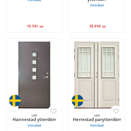
Vitmålad
15 741
35 910
SEK
SEK
LURS
LURS
Hannestad ytterdörr
Herrestad parytterdörr
Vitmålad
Vitmålad