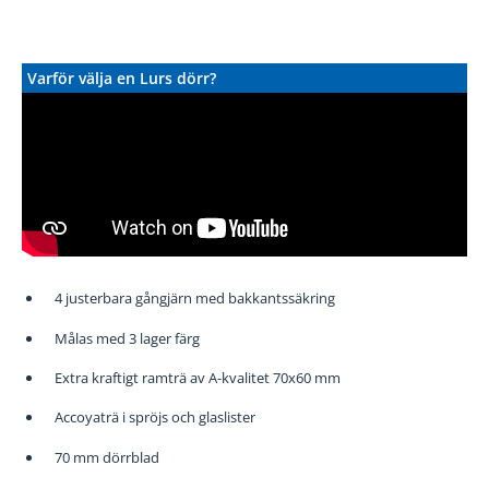
Varför välja en Lurs dörr?
4 justerbara gångjärn med bakkantssäkring
Målas med 3 lager färg
Extra kraftigt ramträ av A-kvalitet 70x60 mm
Accoyaträ i spröjs och glaslister
70 mm dörrblad