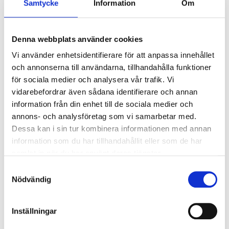
Samtycke
Information
Om
Denna webbplats använder cookies
Vi använder enhetsidentifierare för att anpassa innehållet
och annonserna till användarna, tillhandahålla funktioner
för sociala medier och analysera vår trafik. Vi
vidarebefordrar även sådana identifierare och annan
information från din enhet till de sociala medier och
annons- och analysföretag som vi samarbetar med.
Dessa kan i sin tur kombinera informationen med annan
information som du har tillhandahållit eller som de har
LURS
LURS
Jällsjö ytterdörr
Klövhult parytterdörr
samlat in när du har använt deras tjänster.
Vitmålad
Vitmålad
Samtyckesval
Nödvändig
20 241
35 910
SEK
SEK
Inställningar