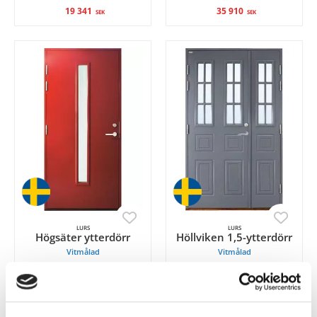
19 341
35 910
SEK
SEK
LURS
LURS
Högsäter ytterdörr
Höllviken 1,5-ytterdörr
Vitmålad
Vitmålad
16 191
36 441
SEK
SEK