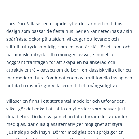
Lurs Dörr Villaserien erbjuder ytterdörrar med en tidlös
design som passar de flesta hus. Serien kännetecknas av sin
spårfrästa dekor på utsidan, vilket ger ett levande och
stilfullt uttryck samtidigt som insidan är slät för ett rent och
harmoniskt intryck. Utformningen av varje modell är
noggrant framtagen för att skapa en balanserad och
attraktiv entré – oavsett om du bor i en klassisk villa eller ett
mer modernt hus. Kombinationen av traditionella inslag och
nutida formspråk gör Villaserien till ett mångsidigt val.
Villaserien finns i ett stort antal modeller och utföranden,
vilket gör det enkelt att hitta en ytterdörr som passar just
dina behov. Du kan välja mellan täta dörrar eller varianter
med glas, där olika glasalternativ ger möjlighet att styra
ljusinsläpp och insyn. Dörrar med glas och spröjs ger en