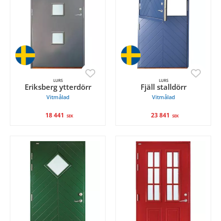
LURS
LURS
Eriksberg ytterdörr
Fjäll stalldörr
Vitmålad
Vitmålad
18 441
23 841
SEK
SEK