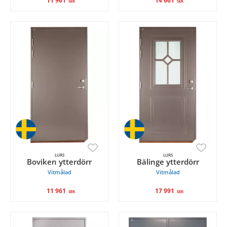
11 961
14 661
SEK
SEK
LURS
LURS
Boviken ytterdörr
Bälinge ytterdörr
Vitmålad
Vitmålad
11 961
17 991
SEK
SEK