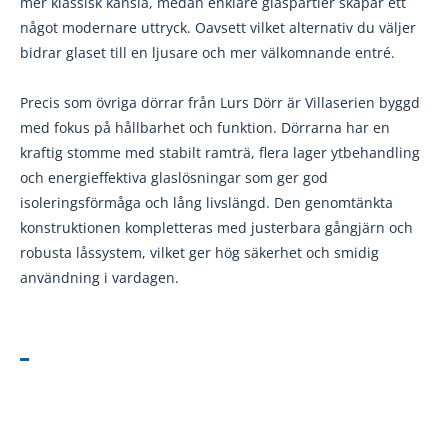
mer klassisk känsla, medan enklare glaspartier skapar ett
något modernare uttryck. Oavsett vilket alternativ du väljer
bidrar glaset till en ljusare och mer välkomnande entré.
Precis som övriga dörrar från Lurs Dörr är Villaserien byggd
med fokus på hållbarhet och funktion. Dörrarna har en
kraftig stomme med stabilt ramträ, flera lager ytbehandling
och energieffektiva glaslösningar som ger god
isoleringsförmåga och lång livslängd. Den genomtänkta
konstruktionen kompletteras med justerbara gångjärn och
robusta låssystem, vilket ger hög säkerhet och smidig
användning i vardagen.