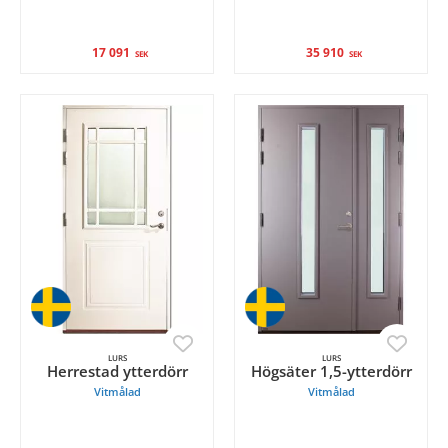
17 091
35 910
SEK
SEK
LURS
LURS
Herrestad ytterdörr
Högsäter 1,5-ytterdörr
Vitmålad
Vitmålad