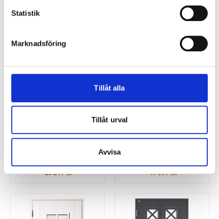
Statistik
Marknadsföring
Tillåt alla
Tillåt urval
LURS
LURS
Klövhult ytterdörr
Norrbacka ytterdörr
Vitmålad
Vitmålad
Avvisa
20 241
17 991
SEK
SEK