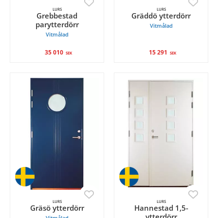
LURS
LURS
Grebbestad
Gräddö ytterdörr
parytterdörr
Vitmålad
Vitmålad
35 010
15 291
SEK
SEK
LURS
LURS
Gräsö ytterdörr
Hannestad 1,5-
ytterdörr
Vitmålad