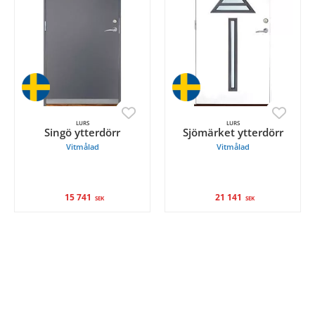
LURS
LURS
Singö ytterdörr
Sjömärket ytterdörr
Vitmålad
Vitmålad
15 741
21 141
SEK
SEK