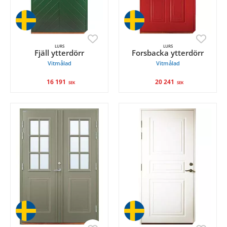
LURS
LURS
Fjäll ytterdörr
Forsbacka ytterdörr
Vitmålad
Vitmålad
16 191
20 241
SEK
SEK