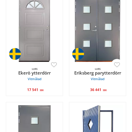
LURS
LURS
Ekerö ytterdörr
Eriksberg parytterdörr
Vitmålad
Vitmålad
17 541
36 441
SEK
SEK