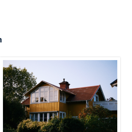
n
Om
andahålla funktioner för
n information från din enhet
 tur kombinera informationen