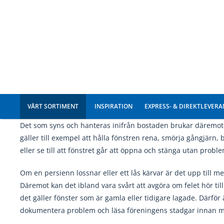
av fönstren. Det innebär att målning, tätning och byte av sjä
ingår i föreningens underhållsansvar.
Om ett fönster börjar släppa in drag på grund av dålig tätn
därför föreningens sak att åtgärda. Samma gäller om det finns
träet eller andra skador som kan kopplas till utsidan. Föreni
fastighetens yttre hålls i gott skick och säkert skick för sam
Medlemmens ansvar för insidan
Det som syns och hanteras inifrån bostaden brukar däremo
gäller till exempel att hålla fönstren rena, smörja gångjärn, 
eller se till att fönstret går att öppna och stänga utan probl
Om en persienn lossnar eller ett lås kärvar är det upp till 
Däremot kan det ibland vara svårt att avgöra om felet hör till 
det gäller fönster som är gamla eller tidigare lagade. Därför är
dokumentera problem och läsa föreningens stadgar innan m