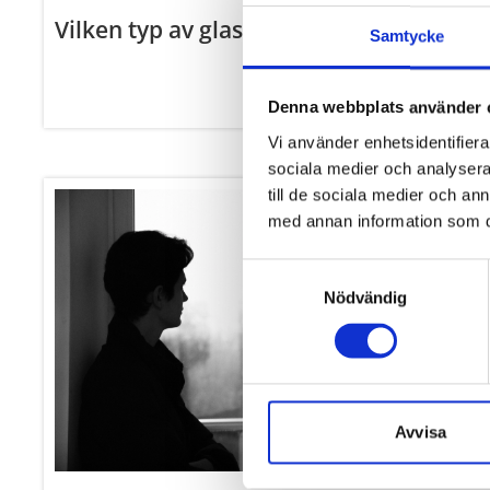
Vilken typ av glas är bäst för uterum?
Läs mer