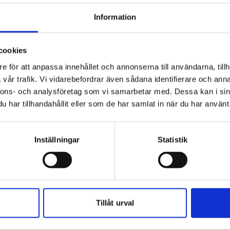
Hur påverkar fönster ljudisoleringen i
huset?
Läs mer