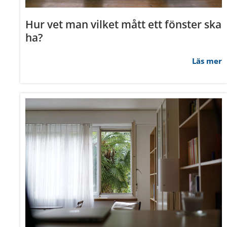
med annan information som du 
Hur vet man vilket mått ett fönster ska
Samtyckesval
ha?
Nödvändig
Läs mer
Avvisa