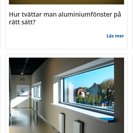
har tillhandahållit eller som de har samlat in när du har använt 
Hur tvättar man aluminiumfönster på
rätt sätt?
Inställningar
Statistik
Läs mer
Tillåt urval