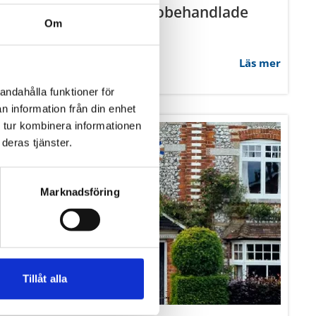
Vad är fördelen med obehandlade
fönster?
Läs mer