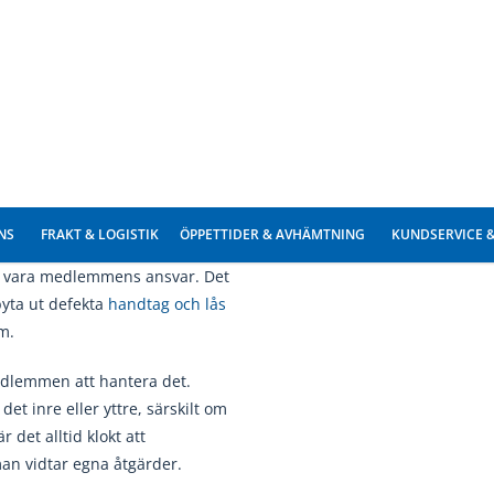
lva fönsterkonstruktionen ofta
ing mellan karm och vägg är det
 sprickor i glaset, rötskador i
ngen har ansvar för att
tliga medlemmar.
t vara medlemmens ansvar. Det
byta ut defekta
handtag och lås
em.
medlemmen att hantera det.
det inre eller yttre, särskilt om
 det alltid klokt att
an vidtar egna åtgärder.