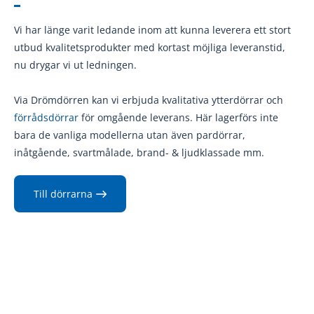
Läs mer
Hur vet man om fönster behöver bytas?
Läs mer