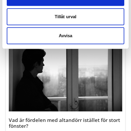
Hur vet man vilket mått en ytterdörr ska ha?
Läs mer
Hur tvättar man en vit ytterdörr?