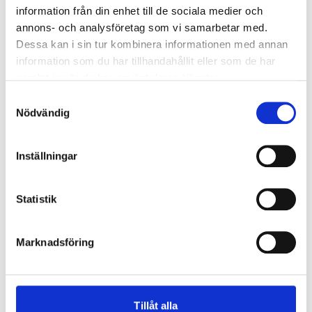
Hur är en ytterdörr uppbyggd?
Läs mer