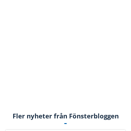
Vad är skillnaden mellan fasta och
öppningsbara fönster?
Läs mer