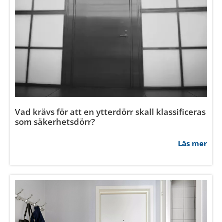
Hur monterar man enkelt ett skjutparti?
Läs mer