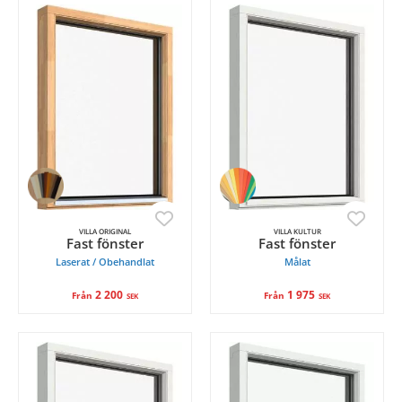
VILLA ORIGINAL
VILLA KULTUR
Fast fönster
Fast fönster
Laserat / Obehandlat
Målat
2 200
1 975
Från
Från
SEK
SEK