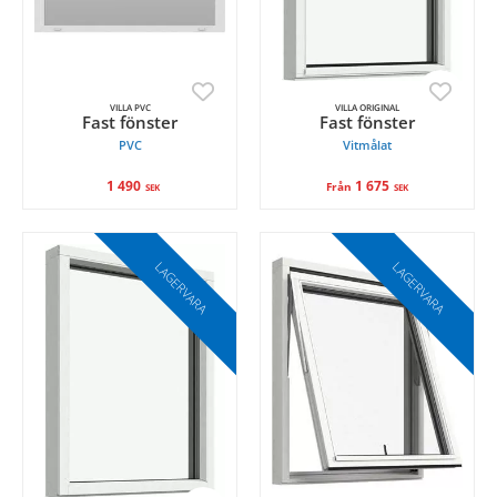
VILLA PVC
VILLA ORIGINAL
Fast fönster
Fast fönster
PVC
Vitmålat
1 490
1 675
Från
SEK
SEK
LAGERVARA
LAGERVARA