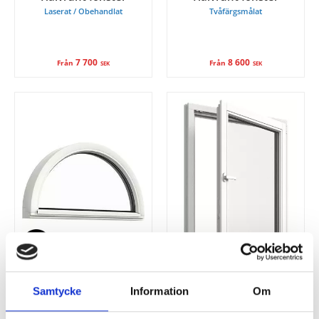
Laserat / Obehandlat
Tvåfärgsmålat
7 700
8 600
Från
Från
SEK
SEK
VILLA ORIGINAL
VILLA ORIGINAL
Halvrunt fönster
Inåtgående fönster
Samtycke
Information
Om
Målat BLACK EDITION
Vitmålat