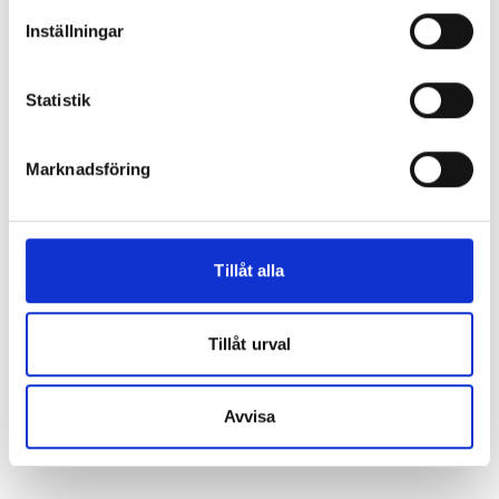
Inställningar
Garantier Br. Johansson innerdörrar
Statistik
Fabriksgaranti
2 års garanti mot fabrikationsfel.
Marknadsföring
För att garantin skall gälla
All garanti gäller under förutsättning att man handhar
produkterna på ett fackmannamässigt sätt, samt att man
Tillåt alla
följer våra anvisningar när det gäller montering och
skötsel.
Tillåt urval
Till monterings- & skötselanvisning för ytter- &
innerdörrar
Avvisa