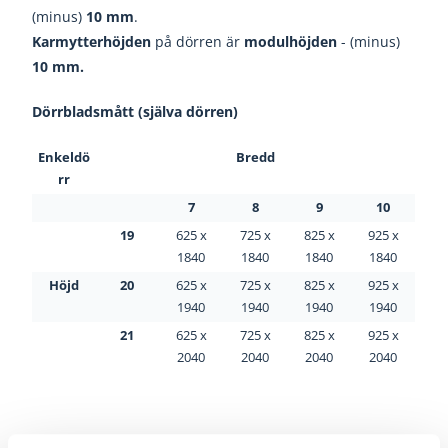
(minus)
10 mm
.
Karmytterhöjden
på dörren är
modulhöjden
- (minus)
10 mm.
Dörrbladsmått (själva dörren)
Enkeldö
Bredd
rr
7
8
9
10
19
625 x
725 x
825 x
925 x
1840
1840
1840
1840
Höjd
20
625 x
725 x
825 x
925 x
1940
1940
1940
1940
21
625 x
725 x
825 x
925 x
2040
2040
2040
2040