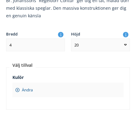
Br. Johanssons ”Regeldörr Contur” ger dig en tät, målad dörr
med klassiska speglar. Den massiva konstruktionen ger dig
en genuin känsla
Bredd
Höjd
4
20
Välj tillval
Kulör
Ändra