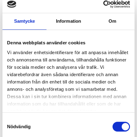
Pardör
Bredd
r
13
13,3
15,3
17,3
19,3
Samtycke
Information
Om
(ojämn
delnin
g)
Denna webbplats använder cookies
19
825+39
625+62
725+72
825+82
925+92
Vi använder enhetsidentifierare för att anpassa innehållet
5 x 1840
5 x 1840
5 x 1840
5 x 1840
5 x 1840
och annonserna till användarna, tillhandahålla funktioner
Höjd
20
825+39
625+62
725+72
825+82
925+92
för sociala medier och analysera vår trafik. Vi
5 x 1940
5 x 1940
5 x 1940
5 x 1940
5 x 1940
vidarebefordrar även sådana identifierare och annan
21
825+39
625+62
725+72
825+82
925+92
information från din enhet till de sociala medier och
5 x 2040
5 x 2040
5 x 2040
5 x 2040
5 x 2040
annons- och analysföretag som vi samarbetar med.
Dessa kan i sin tur kombinera informationen med annan
Skillnaden mellan modulmått och karmyttermått
information som du har tillhandahållit eller som de har
är
drevmån
och skall fyllas ut med drevning efter att
samlat in när du har använt deras tjänster.
enheten är monterad.
Samtyckesval
Nödvändig