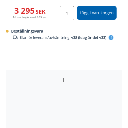
3 295
SEK
Lägg i varukorgen
Moms ingår med
659
SEK
Beställningsvara
Klar för leverans/avhämtning:
v38 (Idag är det v33)