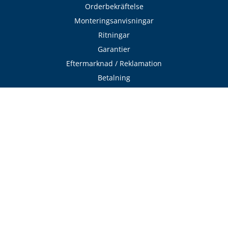
Orderbekräftelse
Monteringsanvisningar
Ritningar
Garantier
Eftermarknad / Reklamation
Betalning
Visselblåsning
Cookies
Integritetspolicy
Tjänster
Avtalskund - Byggare
Läs / Beställ katalog
Sök hantverkare
Expressverkstaden