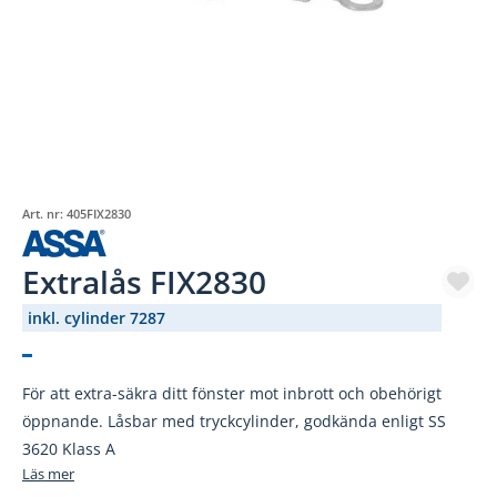
Art. nr:
405FIX2830
Extralås FIX2830
inkl. cylinder 7287
(692-)
För att extra-säkra ditt fönster mot inbrott och obehörigt
öppnande. Låsbar med tryckcylinder, godkända enligt SS
3620 Klass A
Läs mer