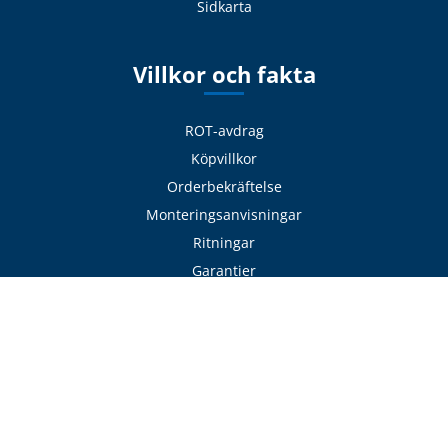
Sidkarta
Villkor och fakta
ROT-avdrag
Köpvillkor
Orderbekräftelse
Monteringsanvisningar
Ritningar
Garantier
Eftermarknad / Reklamation
Betalning
Visselblåsning
Cookies
Integritetspolicy