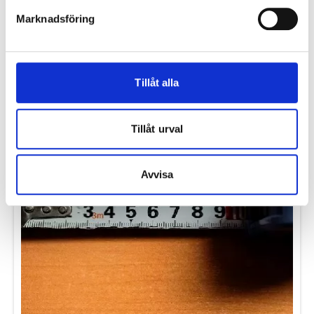
Hur är en ytterdörr uppbyggd?
Läs mer