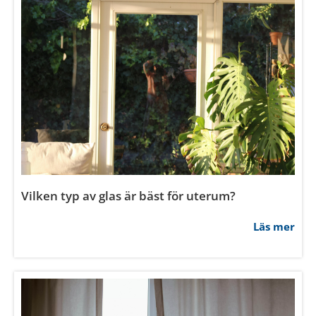
Dessa kan i sin tur kombinera informationen med annan
information som du har tillhandahållit eller som de har
samlat in när du har använt deras tjänster.
Samtyckesval
Nödvändig
Inställningar
Statistik
Vilken typ av glas är bäst för uterum?
Marknadsföring
Läs mer
Tillåt alla