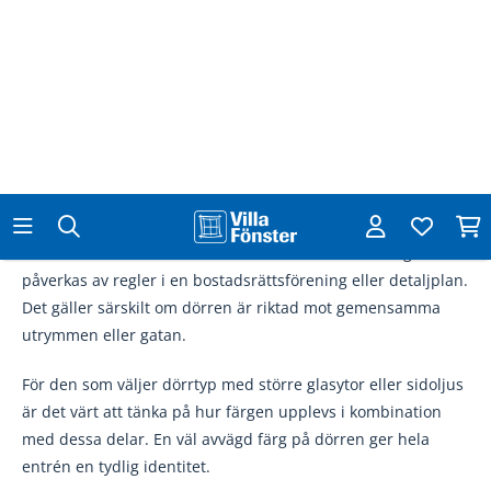
Materialet har också betydelse. En dörr i
teak & ek
har ofta
en naturlig nyans som många väljer att inte täcka över helt.
Oljad ek eller klarlackad teak ger ett levande intryck utan att
det blir för dominerande. För målade dörrar finns fler
alternativ, och det är lättare att ändra färg senare om man
vill ha variation.
Finns det regler eller begränsningar?
I vissa bostadsområden eller flerbostadshus kan färgvalet
påverkas av regler i en bostadsrättsförening eller detaljplan.
Det gäller särskilt om dörren är riktad mot gemensamma
utrymmen eller gatan.
För den som väljer dörrtyp med större glasytor eller sidoljus
är det värt att tänka på hur färgen upplevs i kombination
med dessa delar. En väl avvägd färg på dörren ger hela
entrén en tydlig identitet.