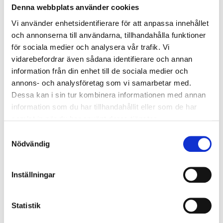
Vad kostar en säkerhetsdörr?
Läs mer