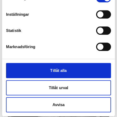
Hur vet man vilket mått en ytterdörr ska ha?
Läs mer