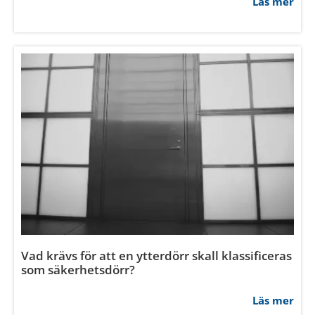
Hur bygger man en enkel förrådsdörr
Läs mer
Hur monterar man enkelt ett skjutparti?