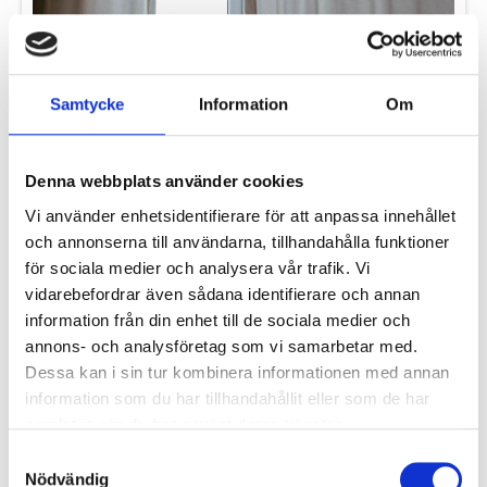
Hur är en ytterdörr uppbyggd?
Läs mer