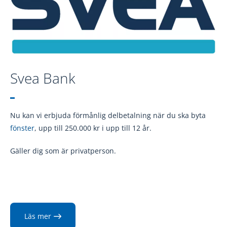
Hur tvättar man aluminiumfönster på rätt
sätt?
Läs mer