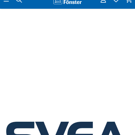
Hur vet man vilket mått ett fönster ska ha?
Läs mer