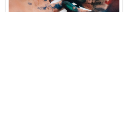
Vad kostar innerdörrar?
Läs mer