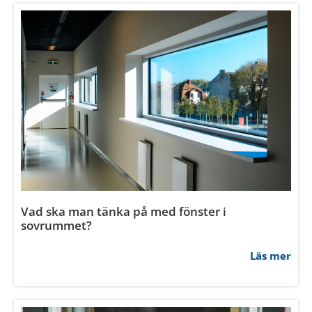
Samtyckesval
Nödvändig
Inställningar
Statistik
Marknadsföring
Tillåt alla
Vad är fördelen med obehandlade fönster?
Tillåt urval
Läs mer
Avvisa