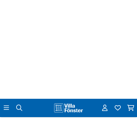
Det finns ibland en oro för att ett lågt u-värde ska resultera i
kondens på utsidan. Idag finns det glas som minimerar
risken för kondens – även med lågt
u-värde
–
kondensskyddande glas. Vid tillverkningen av dessa glas
smälter man ner en värmereflektor i glasmassan. Det är
med andra ord ingen beläggning man sprayar på eller en
film man klistrar på. Ett fönster med lågt u-värde med
kondensskyddande glas gör att du sparar energi och
dessutom inte riskerar kondens.