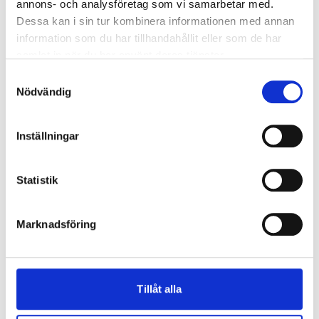
Hur är en ytterdörr uppbyggd?
Läs mer