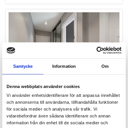
Vad kostar en säkerhetsdörr?
Läs mer