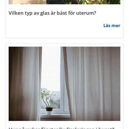
Vi använder enhetsidentifierare för att anpassa innehållet
och annonserna till användarna, tillhandahålla funktioner
Vilken typ av glas är bäst för uterum?
för sociala medier och analysera vår trafik. Vi
vidarebefordrar även sådana identifierare och annan
Läs mer
information från din enhet till de sociala medier och
annons- och analysföretag som vi samarbetar med.
Dessa kan i sin tur kombinera informationen med annan
information som du har tillhandahållit eller som de har
samlat in när du har använt deras tjänster.
Samtyckesval
Nödvändig
Inställningar
Statistik
Marknadsföring